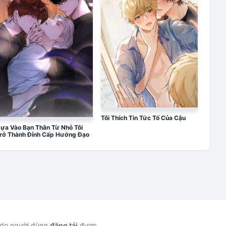
Tôi Thích Tin Tức Tố Của Cậu
ựa Vào Bạn Thân Từ Nhỏ Tôi
rở Thành Đỉnh Cấp Hướng Đạo
c do người dùng
đăng tải
được