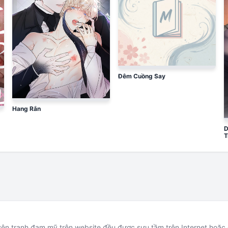
Đêm Cuồng Say
Hang Rắn
D
T
uyện tranh đam mỹ trên website đều được sưu tầm trên Internet hoặ