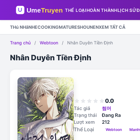
THỂ LOẠI
HOÀN THÀNH
LỊCH SỬ
Đ
THú NHâN
HE
COOKING
MATURE
SHOUNEN
XEM TẤT CẢ
Trang chủ
/
Webtoon
/
Nhân Duyên Tiền Định
Nhân Duyên Tiền Định
0.0
star
star
star
star
star
Tác giả
썸머
Trạng thái
Đang Ra
Lượt xem
212
Thể Loại
Webtoon
Manh