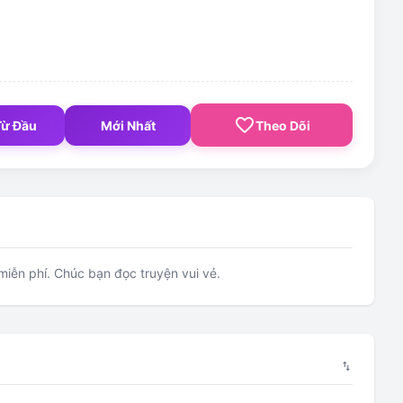
favorite_border
Từ Đầu
Mới Nhất
Theo Dõi
iễn phí. Chúc bạn đọc truyện vui vẻ.
swap_vert