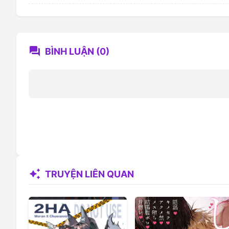
forum
BÌNH LUẬN (0)
auto_awesome
TRUYỆN LIÊN QUAN