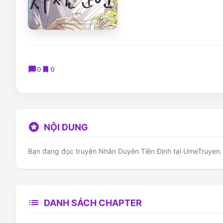
chat_bubble
bookmark
0
0
stars
NỘI DUNG
Bạn đang đọc truyện Nhân Duyên Tiền Định tại UmeTruyen. T
list
DANH SÁCH CHAPTER