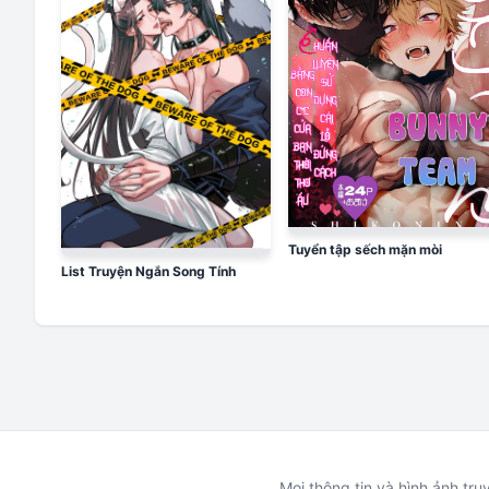
Tuyển tập sếch mặn mòi
List Truyện Ngắn Song Tính
Mọi thông tin và hình ảnh tr