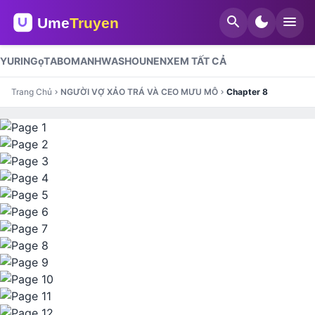
search
dark_mode
menu
YURI
NGọT
ABO
MANHWA
SHOUNEN
XEM TẤT CẢ
Trang Chủ
NGƯỜI VỢ XẢO TRÁ VÀ CEO MƯU MÔ
Chapter 8
chevron_right
chevron_right