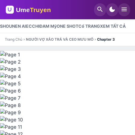
search
dark_mode
menu
SHOUNEN AI
ECCHI
ĐAM Mỹ
ONE SHOT
Cổ TRANG
XEM TẤT CẢ
Trang Chủ
NGƯỜI VỢ XẢO TRÁ VÀ CEO MƯU MÔ
Chapter 3
chevron_right
chevron_right