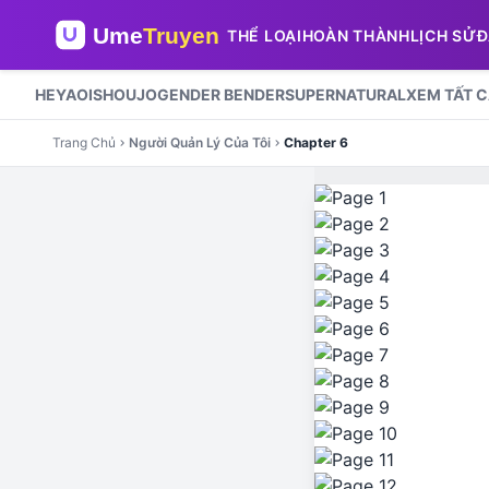
THỂ LOẠI
HOÀN THÀNH
LỊCH SỬ
Đ
HE
YAOI
SHOUJO
GENDER BENDER
SUPERNATURAL
XEM TẤT 
Trang Chủ
Người Quản Lý Của Tôi
Chapter 6
chevron_right
chevron_right