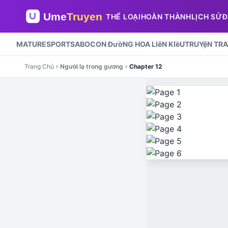
THỂ LOẠI
HOÀN THÀNH
LỊCH SỬ
Đ
MATURE
SPORTS
ABO
CON ĐườNG HOA LIêN KIềU
TRUYệN TRA
Trang Chủ
Người lạ trong gương
Chapter 12
chevron_right
chevron_right