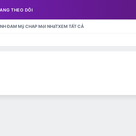
ANG THEO DÕI
NH ĐAM Mỹ CHAP MớI NHấT
XEM TẤT CẢ