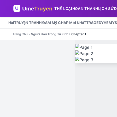
THỂ LOẠI
HOÀN THÀNH
LỊCH SỬ
Đ
HàI
TRUYệN TRANH ĐAM Mỹ CHAP MớI NHấT
TRAGEDY
HE
MYS
Trang Chủ
Người Hầu Trong Tủ Kính
Chapter 1
chevron_right
chevron_right