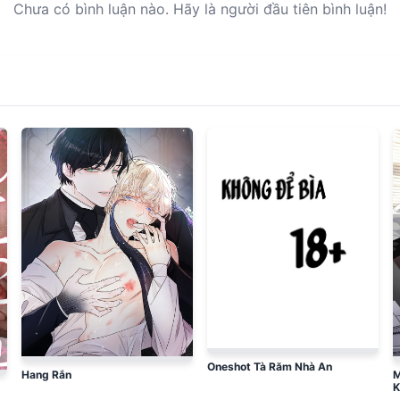
Chưa có bình luận nào. Hãy là người đầu tiên bình luận!
Oneshot Tà Răm Nhà An
Hang Rắn
M
K
T