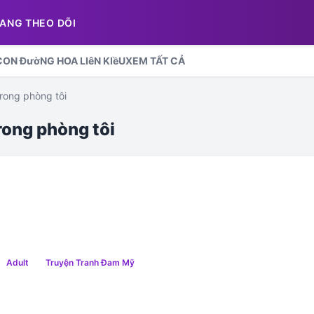
ANG THEO DÕI
CON ĐườNG HOA LIêN KIềU
XEM TẤT CẢ
rong phòng tôi
rong phòng tôi
Adult
Truyện Tranh Đam Mỹ