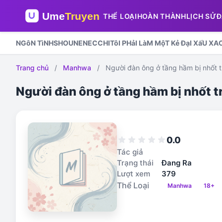
THỂ LOẠI
HOÀN THÀNH
LỊCH SỬ
Đ
NGôN TìNH
SHOUNEN
ECCHI
TôI PHảI LàM MộT Kẻ ĐạI XấU XA
Trang chủ
/
Manhwa
/
Người đàn ông ở tầng hầm bị nhốt t
Người đàn ông ở tầng hầm bị nhốt t
0.0
star
star
star
star
star
Tác giả
Trạng thái
Đang Ra
Lượt xem
379
Thể Loại
Manhwa
18+