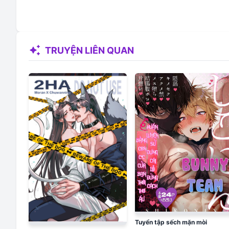
auto_awesome
TRUYỆN LIÊN QUAN
Tuyển tập sếch mặn mòi