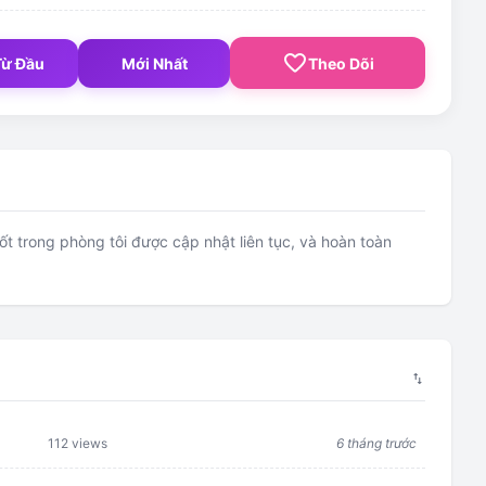
favorite_border
Từ Đầu
Mới Nhất
Theo Dõi
 trong phòng tôi được cập nhật liên tục, và hoàn toàn
swap_vert
112 views
6 tháng trước