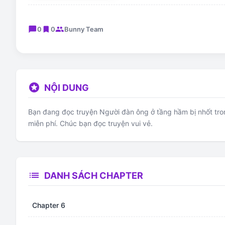
chat_bubble
bookmark
group
0
0
Bunny Team
stars
NỘI DUNG
Bạn đang đọc truyện Người đàn ông ở tầng hầm bị nhốt tron
miễn phí. Chúc bạn đọc truyện vui vẻ.
list
DANH SÁCH CHAPTER
Chapter 6