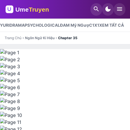
search
dark_mode
menu
YURI
DRAMA
PSYCHOLOGICAL
ĐAM Mỹ NGượC
1X1
XEM TẤT CẢ
Trang Chủ
Ngôn Ngữ Kí Hiệu
Chapter 35
chevron_right
chevron_right