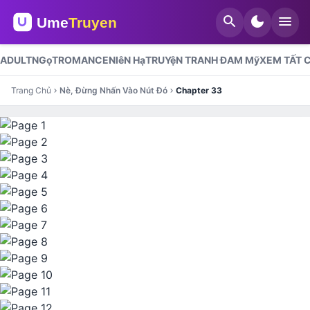
search
dark_mode
menu
ADULT
NGọT
ROMANCE
NIêN Hạ
TRUYệN TRANH ĐAM Mỹ
XEM TẤT 
Trang Chủ
Nè, Đừng Nhấn Vào Nút Đó
Chapter 33
chevron_right
chevron_right