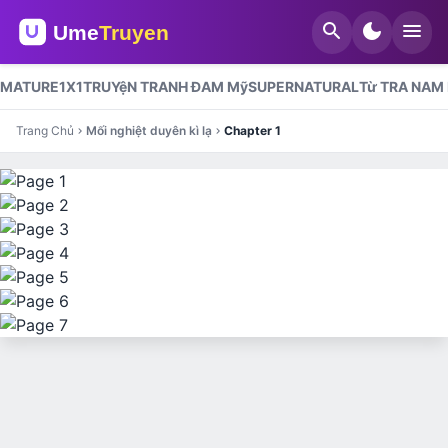
search
dark_mode
menu
MATURE
1X1
TRUYệN TRANH ĐAM Mỹ
SUPERNATURAL
Từ TRA NAM
Trang Chủ
Mối nghiệt duyên kì lạ
Chapter 1
chevron_right
chevron_right