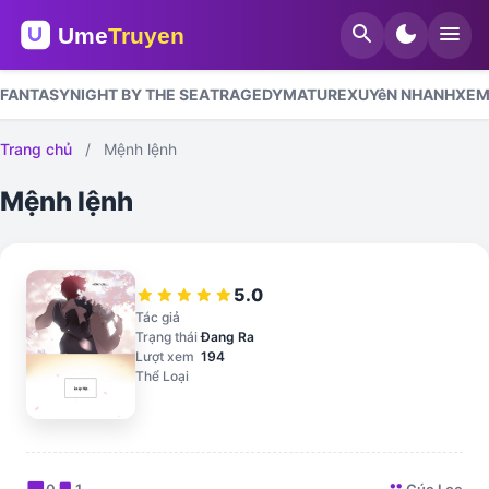
search
dark_mode
menu
FANTASY
NIGHT BY THE SEA
TRAGEDY
MATURE
XUYêN NHANH
XEM
Trang chủ
/
Mệnh lệnh
Mệnh lệnh
5.0
star
star
star
star
star
Tác giả
Trạng thái
Đang Ra
Lượt xem
194
Thể Loại
chat_bubble
bookmark
group
0
1
Cúc Loe