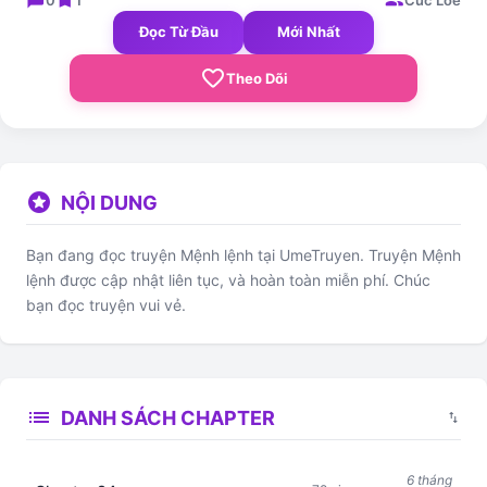
Đọc Từ Đầu
Mới Nhất
favorite_border
Theo Dõi
stars
NỘI DUNG
Bạn đang đọc truyện Mệnh lệnh tại UmeTruyen. Truyện Mệnh
lệnh được cập nhật liên tục, và hoàn toàn miễn phí. Chúc
bạn đọc truyện vui vẻ.
list
DANH SÁCH CHAPTER
swap_vert
6 tháng