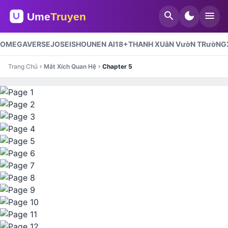
search
dark_mode
menu
OMEGAVERSE
JOSEI
SHOUNEN AI
18+
THANH XUâN VườN TRườNG
Trang Chủ
Mắt Xích Quan Hệ
Chapter 5
chevron_right
chevron_right