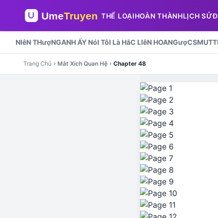
THỂ LOẠI
HOÀN THÀNH
LỊCH SỬ
Đ
NIêN THượNG
ANH ẤY NóI TôI Là HắC LIêN HOA
NGượC
SMUT
T
Trang Chủ
Mắt Xích Quan Hệ
Chapter 48
chevron_right
chevron_right