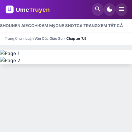
search
dark_mode
menu
SHOUNEN AI
ECCHI
ĐAM Mỹ
ONE SHOT
Cổ TRANG
XEM TẤT CẢ
Trang Chủ
Luận Văn Của Giáo Sư
Chapter 7.5
chevron_right
chevron_right