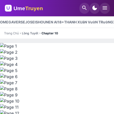
search
dark_mode
menu
OMEGAVERSE
JOSEI
SHOUNEN AI
18+
THANH XUâN VườN TRườNG
Trang Chủ
Lồng Tuyết
Chapter 10
chevron_right
chevron_right