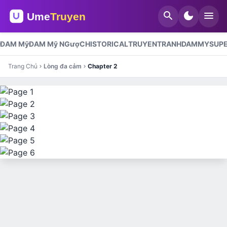
search
dark_mode
menu
ĐAM Mỹ
ĐAM Mỹ NGượC
HISTORICAL
TRUYENTRANHDAMMY
SUP
Trang Chủ
Lòng đa cảm
Chapter 2
chevron_right
chevron_right