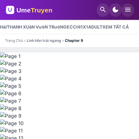
search
dark_mode
menu
HàI
THANH XUâN VườN TRườNG
ECCHI
1X1
ADULT
XEM TẤT CẢ
Trang Chủ
Linh hồn trái ngang
Chapter 9
chevron_right
chevron_right