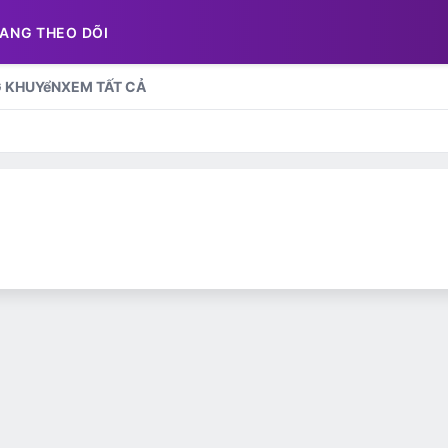
ANG THEO DÕI
G KHUYểN
XEM TẤT CẢ