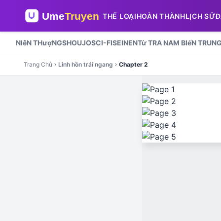
THỂ LOẠI
HOÀN THÀNH
LỊCH SỬ
Đ
NIêN THượNG
SHOUJO
SCI-FI
SEINEN
Từ TRA NAM BIếN TRUN
Trang Chủ
Linh hồn trái ngang
Chapter 2
chevron_right
chevron_right