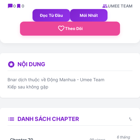
chat_bubble
bookmark
group
0
0
UMEE TEAM
Đọc Từ Đầu
Mới Nhất
favorite_border
Theo Dõi
stars
NỘI DUNG
Bnar dịch thuộc về Động Manhua - Umee Team
Kiếp sau không gặp
list
DANH SÁCH CHAPTER
swap_vert
6 tháng
Chapter 70
99 views