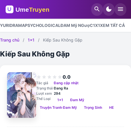
search
dark_mode
menu
YURI
DRAMA
PSYCHOLOGICAL
ĐAM Mỹ NGượC
1X1
XEM TẤT CẢ
Trang chủ
/
1x1
/
Kiếp Sau Không Gặp
Kiếp Sau Không Gặp
0.0
star
star
star
star
star
Tác giả
Đang cập nhật
Trạng thái
Đang Ra
Lượt xem
294
Thể Loại
1x1
Đam Mỹ
Truyện Tranh Đam Mỹ
Trọng Sinh
HE