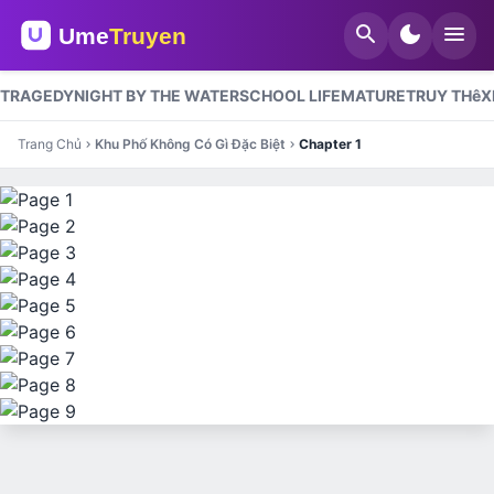
search
dark_mode
menu
TRAGEDY
NIGHT BY THE WATER
SCHOOL LIFE
MATURE
TRUY THê
X
Trang Chủ
Khu Phố Không Có Gì Đặc Biệt
Chapter 1
chevron_right
chevron_right