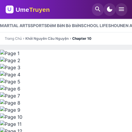
search
dark_mode
menu
MARTIAL ARTS
SPORTS
ĐêM BêN Bờ BIểN
SCHOOL LIFE
SHOUNEN A
Trang Chủ
Khởi Nguyên Cầu Nguyện
Chapter 10
chevron_right
chevron_right