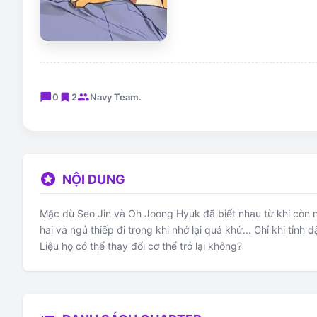
chat_bubble
bookmark
group
0
2
Navy Team.
stars
NỘI DUNG
Mặc dù Seo Jin và Oh Joong Hyuk đã biết nhau từ khi còn n
hai và ngủ thiếp đi trong khi nhớ lại quá khứ... Chỉ khi tỉ
Liệu họ có thể thay đổi cơ thể trở lại không?