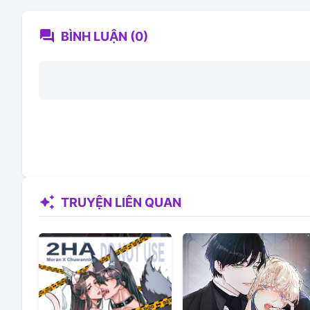
forum
BÌNH LUẬN (0)
auto_awesome
TRUYỆN LIÊN QUAN