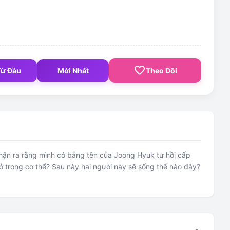
favorite_border
Từ Đầu
Mới Nhất
Theo Dõi
nhận ra rằng mình có bảng tên của Joong Hyuk từ hồi cấp
g ở trong cơ thể? Sau này hai người này sẽ sống thế nào đây?