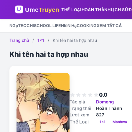
THỂ LOẠI
HOÀN THÀNH
LỊCH SỬ
Đ
NGọT
ECCHI
SCHOOL LIFE
NIêN Hạ
COOKING
XEM TẤT CẢ
Trang chủ
/
1x1
/
Khi tên hai ta hợp nhau
Khi tên hai ta hợp nhau
0.0
star
star
star
star
star
Tác giả
Domong
Trạng thái
Hoàn Thành
Lượt xem
827
Thể Loại
1x1
Manhwa