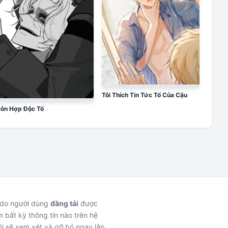
Tôi Thích Tin Tức Tố Của Cậu
ỗn Hợp Độc Tố
c do người dùng
đăng tải
được
 bất kỳ thông tin nào trên hệ
i sẽ xem xét và gỡ bỏ ngay lập