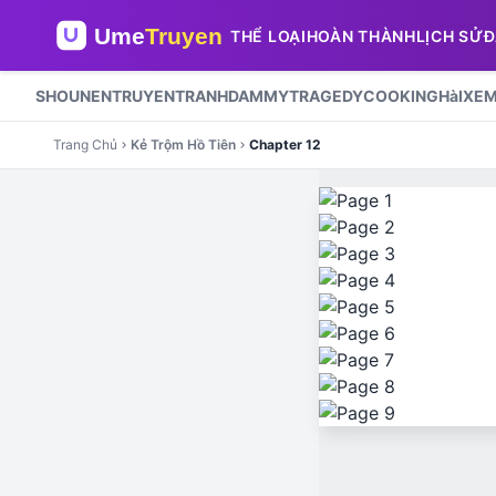
THỂ LOẠI
HOÀN THÀNH
LỊCH SỬ
Đ
SHOUNEN
TRUYENTRANHDAMMY
TRAGEDY
COOKING
HàI
XEM
Trang Chủ
Kẻ Trộm Hồ Tiên
Chapter 12
chevron_right
chevron_right