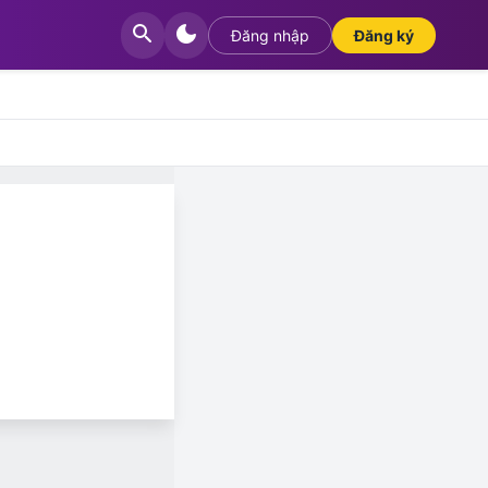
search
dark_mode
Đăng nhập
Đăng ký