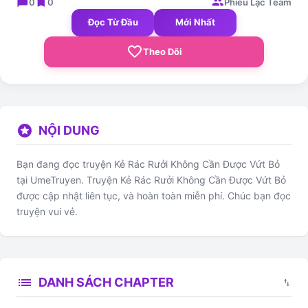
chat_bubble
bookmark
group
0
0
Phiêu Lạc Team
Đọc Từ Đầu
Mới Nhất
favorite_border
Theo Dõi
stars
NỘI DUNG
Bạn đang đọc truyện Kẻ Rác Rưởi Không Cần Được Vứt Bỏ
tại UmeTruyen. Truyện Kẻ Rác Rưởi Không Cần Được Vứt Bỏ
được cập nhật liên tục, và hoàn toàn miễn phí. Chúc bạn đọc
truyện vui vẻ.
list
DANH SÁCH CHAPTER
swap_vert