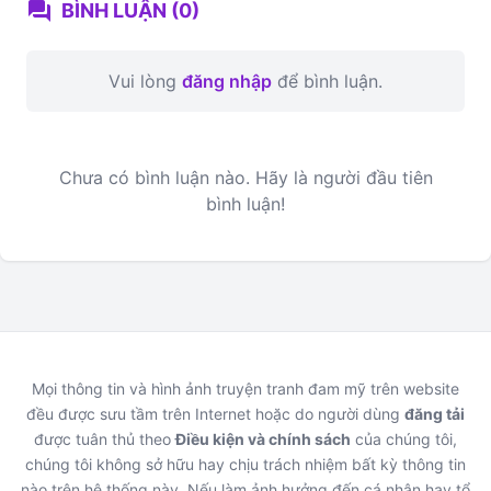
forum
BÌNH LUẬN (0)
Vui lòng
đăng nhập
để bình luận.
Chưa có bình luận nào. Hãy là người đầu tiên
bình luận!
Mọi thông tin và hình ảnh truyện tranh đam mỹ trên website
đều được sưu tầm trên Internet hoặc do người dùng
đăng tải
được tuân thủ theo
Điều kiện và chính sách
của chúng tôi,
chúng tôi không sở hữu hay chịu trách nhiệm bất kỳ thông tin
nào trên hệ thống này. Nếu làm ảnh hưởng đến cá nhân hay tổ