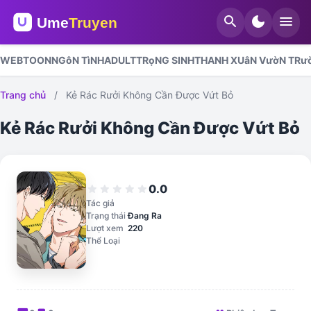
search
dark_mode
menu
WEBTOON
NGôN TìNH
ADULT
TRọNG SINH
THANH XUâN VườN TRư
Trang chủ
/
Kẻ Rác Rưởi Không Cần Được Vứt Bỏ
Kẻ Rác Rưởi Không Cần Được Vứt Bỏ
0.0
star
star
star
star
star
Tác giả
Trạng thái
Đang Ra
Lượt xem
220
Thể Loại