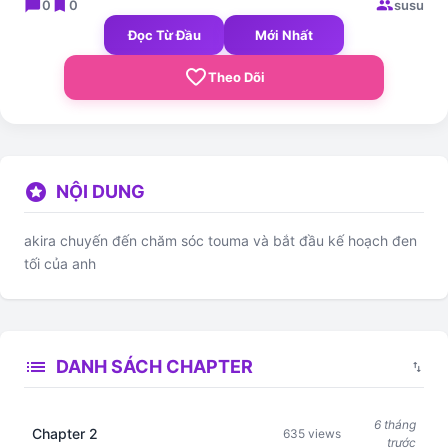
chat_bubble
bookmark
group
0
0
susu
Đọc Từ Đầu
Mới Nhất
favorite_border
Theo Dõi
stars
NỘI DUNG
akira chuyến đến chăm sóc touma và bắt đầu kế hoạch đen
tối của anh
list
DANH SÁCH CHAPTER
swap_vert
6 tháng
Chapter 2
635 views
trước