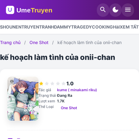
search
dark_mode
menu
SHOUNEN
TRUYENTRANHDAMMY
TRAGEDY
COOKING
HàI
XEM TẤT
Trang chủ
/
One Shot
/
kế hoạch làm tình của onii-chan
kế hoạch làm tình của onii-chan
1.0
star
star
star
star
star
Tác giả
kume ( minakami riku)
Trạng thái
Đang Ra
Lượt xem
1.7K
Thể Loại
One Shot