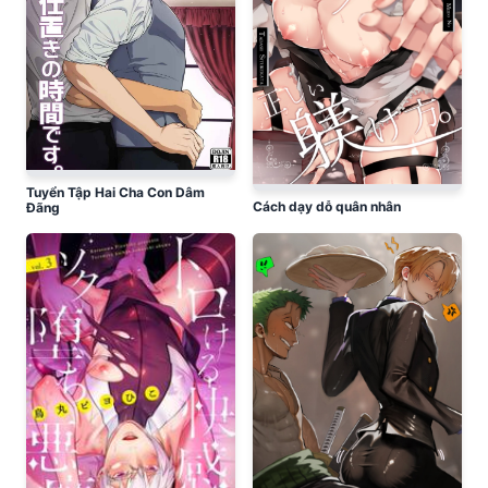
Tuyển Tập Hai Cha Con Dâm
Cách dạy dỗ quân nhân
Đãng