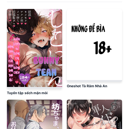
Oneshot Tà Răm Nhà An
Tuyển tập sếch mặn mòi