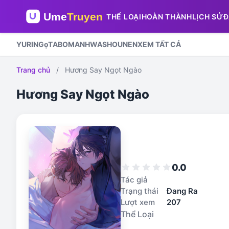
THỂ LOẠI
HOÀN THÀNH
LỊCH SỬ
Đ
YURI
NGọT
ABO
MANHWA
SHOUNEN
XEM TẤT CẢ
Trang chủ
/
Hương Say Ngọt Ngào
Hương Say Ngọt Ngào
0.0
star
star
star
star
star
Tác giả
Trạng thái
Đang Ra
Lượt xem
207
Thể Loại