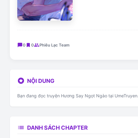
chat_bubble
bookmark
group
0
0
Phiêu Lạc Team
stars
NỘI DUNG
Bạn đang đọc truyện Hương Say Ngọt Ngào tại UmeTruyen. 
list
DANH SÁCH CHAPTER