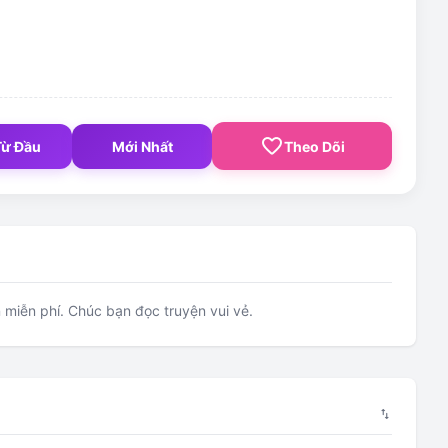
favorite_border
Từ Đầu
Mới Nhất
Theo Dõi
miễn phí. Chúc bạn đọc truyện vui vẻ.
swap_vert