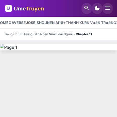
search
dark_mode
menu
OMEGAVERSE
JOSEI
SHOUNEN AI
18+
THANH XUâN VườN TRườNG
Trang Chủ
Hướng Dẫn Nhận Nuôi Loài Người
Chapter 11
chevron_right
chevron_right