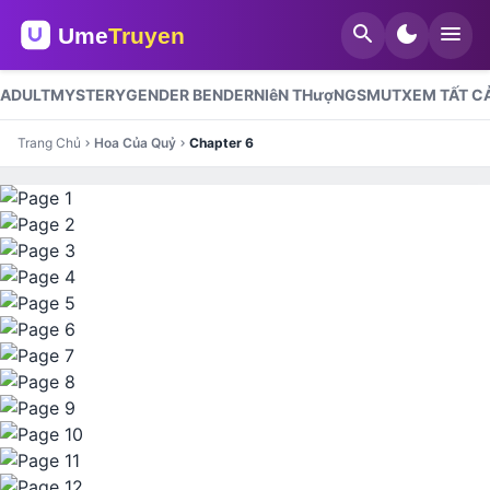
search
dark_mode
menu
ADULT
MYSTERY
GENDER BENDER
NIêN THượNG
SMUT
XEM TẤT C
Trang Chủ
Hoa Của Quỷ
Chapter 6
chevron_right
chevron_right