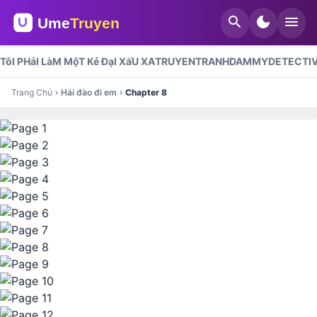
search
dark_mode
menu
TôI PHảI LàM MộT Kẻ ĐạI XấU XA
TRUYENTRANHDAMMY
DETECTI
Trang Chủ
Hái đào đi em
Chapter 8
chevron_right
chevron_right