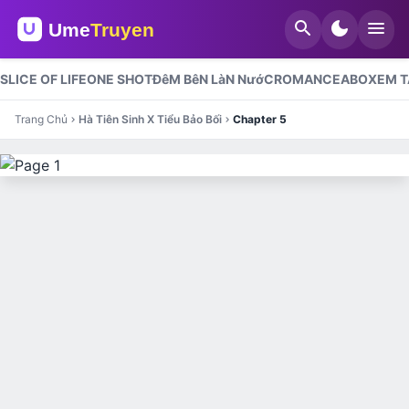
search
dark_mode
menu
SLICE OF LIFE
ONE SHOT
ĐêM BêN LàN NướC
ROMANCE
ABO
XEM T
Trang Chủ
Hà Tiên Sinh X Tiểu Bảo Bối
Chapter 5
chevron_right
chevron_right