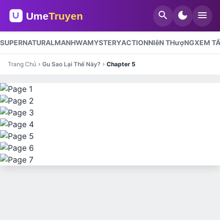
search
dark_mode
menu
SUPERNATURAL
MANHWA
MYSTERY
ACTION
NIêN THượNG
XEM TẤ
Trang Chủ
Gu Sao Lại Thế Này?
Chapter 5
chevron_right
chevron_right