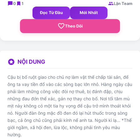
chat_bubble
bookmark
group
0
1
Lặn Team
Đọc Từ Đầu
Mới Nhất
favorite_border
Theo Dõi
stars
NỘI DUNG
Cậu bị bố ruột giao cho chủ nợ làm vật thế chấp tài sản, để
ông ta vay tiền đổ vào các sòng bạc lớn nhỏ. Hàng ngày cậu
phải làm những công việc đòi nợ thuê, bị đánh đập, chịu
những đau đớn thể xác, gán nợ thay cho bố. Nơi tối tăm mù
mịt này không có một tia hy vọng để cậu trở mình thoát khỏi
nó. Người đàn ông mặc đồ đen đó lại hút thuốc trong sòng
bạc, cả ông chủ cũng phải kính nể anh ta. Người kì lạ... *Thế
giới ngầm, xã hội đen, lừa lộc, không phải tình yêu màu
hường.