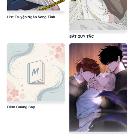
List Truyện Ngắn Song Tính
BẤT QUY TẮC
Đêm Cuồng Say