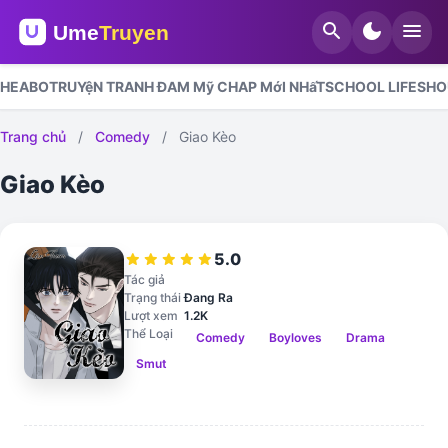
search
dark_mode
menu
HE
ABO
TRUYệN TRANH ĐAM Mỹ CHAP MớI NHấT
SCHOOL LIFE
SHO
Trang chủ
/
Comedy
/
Giao Kèo
Giao Kèo
5.0
star
star
star
star
star
Tác giả
Trạng thái
Đang Ra
Lượt xem
1.2K
Thể Loại
Comedy
Boyloves
Drama
Smut