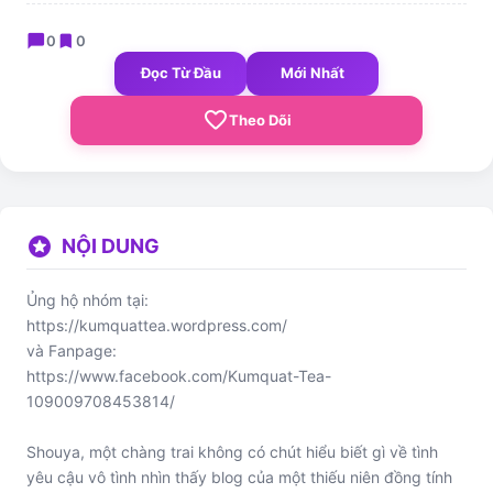
chat_bubble
bookmark
0
0
Đọc Từ Đầu
Mới Nhất
favorite_border
Theo Dõi
stars
NỘI DUNG
Ủng hộ nhóm tại:
https://kumquattea.wordpress.com/
và Fanpage:
https://www.facebook.com/Kumquat-Tea-
109009708453814/
Shouya, một chàng trai không có chút hiểu biết gì về tình
yêu cậu vô tình nhìn thấy blog của một thiếu niên đồng tính