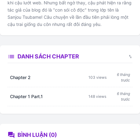
khi cậu lướt web. Nhưng bất ngờ thay, cậu phát hiện ra rằng
tác giả của blog đó là "con sói cô độc" trong lớp tên là
Sanjou Tsubame! Câu chuyện về lần đầu tiên phải lòng một
cậu trai giống du côn nhưng rất đỗi đáng yêu.
list
DANH SÁCH CHAPTER
swap_vert
6 tháng
Chapter 2
103 views
trước
6 tháng
Chapter 1 Part.1
148 views
trước
forum
BÌNH LUẬN (0)