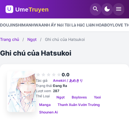
search
dark_mode
menu
DOUJINSHI
MANHWA
ANH ẤY NóI TôI Là HắC LIêN HOA
BOYLOVE TH
Trang chủ
/
Ngọt
/
Ghi chú của Hatsukoi
Ghi chú của Hatsukoi
0.0
star
star
star
star
star
Tác giả
Amekiri / あめきり
Trạng thái
Đang Ra
Lượt xem
287
Thể Loại
Ngọt
Boyloves
Yaoi
Manga
Thanh Xuân Vườn Trường
Shounen Ai