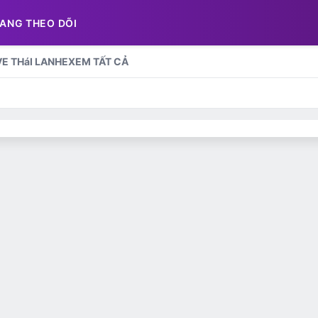
ANG THEO DÕI
E THáI LAN
HE
XEM TẤT CẢ