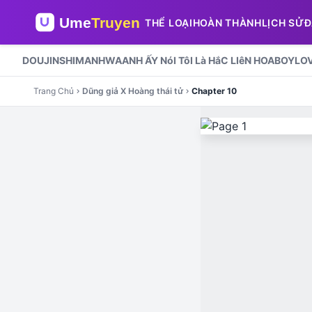
THỂ LOẠI
HOÀN THÀNH
LỊCH SỬ
Đ
DOUJINSHI
MANHWA
ANH ẤY NóI TôI Là HắC LIêN HOA
BOYLOV
Trang Chủ
Dũng giả X Hoàng thái tử
Chapter 10
chevron_right
chevron_right