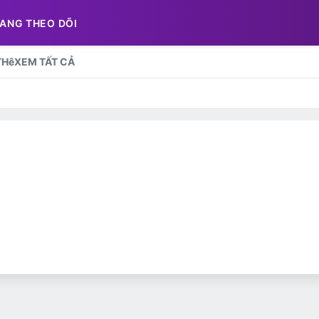
ANG THEO DÕI
THê
XEM TẤT CẢ