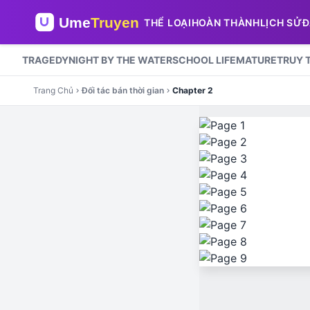
THỂ LOẠI
HOÀN THÀNH
LỊCH SỬ
Đ
TRAGEDY
NIGHT BY THE WATER
SCHOOL LIFE
MATURE
TRUY 
Trang Chủ
Đối tác bán thời gian
Chapter 2
chevron_right
chevron_right