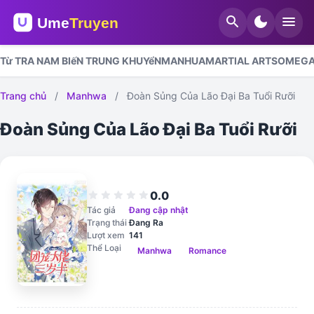
search
dark_mode
menu
Từ TRA NAM BIếN TRUNG KHUYểN
MANHUA
MARTIAL ARTS
OMEGA
Trang chủ
/
Manhwa
/
Đoàn Sủng Của Lão Đại Ba Tuổi Rưỡi
Đoàn Sủng Của Lão Đại Ba Tuổi Rưỡi
0.0
star
star
star
star
star
Tác giả
Đang cập nhật
Trạng thái
Đang Ra
Lượt xem
141
Thể Loại
Manhwa
Romance