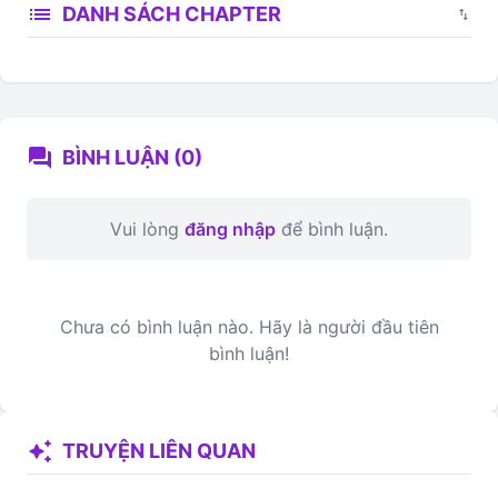
list
DANH SÁCH CHAPTER
swap_vert
forum
BÌNH LUẬN (0)
Vui lòng
đăng nhập
để bình luận.
Chưa có bình luận nào. Hãy là người đầu tiên
bình luận!
auto_awesome
TRUYỆN LIÊN QUAN