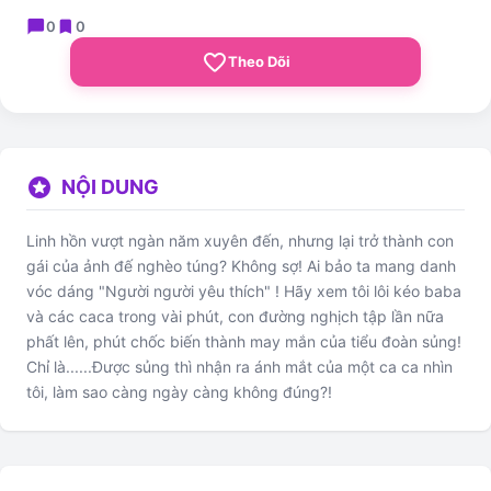
chat_bubble
bookmark
0
0
favorite_border
Theo Dõi
stars
NỘI DUNG
Linh hồn vượt ngàn năm xuyên đến, nhưng lại trở thành con
gái của ảnh đế nghèo túng? Không sợ! Ai bảo ta mang danh
vóc dáng "Người người yêu thích" ! Hãy xem tôi lôi kéo baba
và các caca trong vài phút, con đường nghịch tập lần nữa
phất lên, phút chốc biến thành may mắn của tiểu đoàn sủng!
Chỉ là......Được sủng thì nhận ra ánh mắt của một ca ca nhìn
tôi, làm sao càng ngày càng không đúng?!