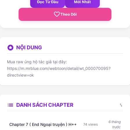
Đọc Từ Đầu
Mới Nhất
favorite_border
Theo Dõi
stars
NỘI DUNG
Mua raw ủng hộ tác giả tại đây:
https://m.mrblue.com/webtoon/detail/wt_000070095?
directview=ok
list
DANH SÁCH CHAPTER
swap_vert
6 tháng
Chapter 7 ( End Ngoại truyện ) H++
74 views
trước