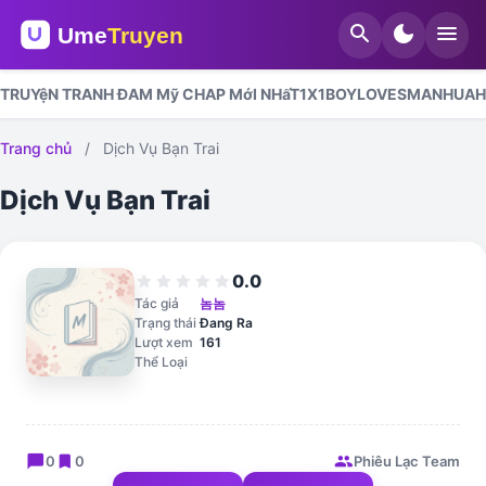
search
dark_mode
menu
TRUYệN TRANH ĐAM Mỹ CHAP MớI NHấT
1X1
BOYLOVES
MANHUA
H
Trang chủ
/
Dịch Vụ Bạn Trai
Dịch Vụ Bạn Trai
0.0
star
star
star
star
star
Tác giả
놈놈
Trạng thái
Đang Ra
Lượt xem
161
Thể Loại
chat_bubble
bookmark
group
0
0
Phiêu Lạc Team