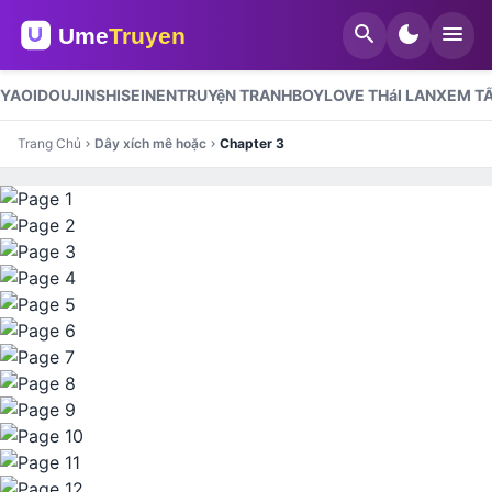
search
dark_mode
menu
YAOI
DOUJINSHI
SEINEN
TRUYệN TRANH
BOYLOVE THáI LAN
XEM TẤ
Trang Chủ
Dây xích mê hoặc
Chapter 3
chevron_right
chevron_right