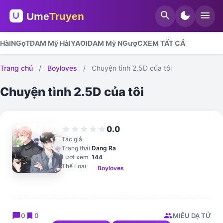
search
dark_mode
menu
HàI
NGọT
ĐAM Mỹ HàI
YAOI
ĐAM Mỹ NGượC
XEM TẤT CẢ
Trang chủ
/
Boyloves
/
Chuyện tình 2.5D của tôi
Chuyện tình 2.5D của tôi
0.0
star
star
star
star
star
Tác giả
Trạng thái
Đang Ra
Lượt xem
144
Thể Loại
Boyloves
chat_bubble
bookmark
group
0
0
MIÊU DẠ TỬ