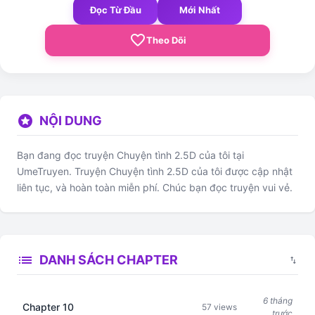
Đọc Từ Đầu
Mới Nhất
favorite_border
Theo Dõi
stars
NỘI DUNG
Bạn đang đọc truyện Chuyện tình 2.5D của tôi tại
UmeTruyen. Truyện Chuyện tình 2.5D của tôi được cập nhật
liên tục, và hoàn toàn miễn phí. Chúc bạn đọc truyện vui vẻ.
list
DANH SÁCH CHAPTER
swap_vert
6 tháng
Chapter 10
57 views
trước