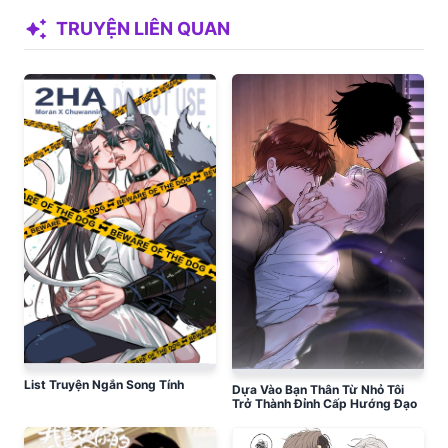
auto_awesome
TRUYỆN LIÊN QUAN
List Truyện Ngắn Song Tính
Dựa Vào Bạn Thân Từ Nhỏ Tôi
Trở Thành Đỉnh Cấp Hướng Đạo