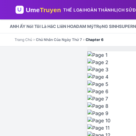
THỂ LOẠI
HOÀN THÀNH
LỊCH SỬ
Đ
ANH ẤY NóI TôI Là HắC LIêN HOA
ĐAM Mỹ
TRọNG SINH
SUPERN
Trang Chủ
Chủ Nhân Của Ngày Thứ 7
Chapter 6
chevron_right
chevron_right