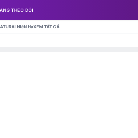
ANG THEO DÕI
ATURAL
NIêN Hạ
XEM TẤT CẢ