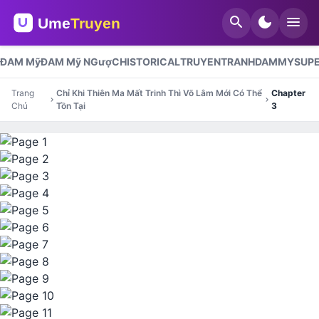
search
dark_mode
menu
ĐAM Mỹ
ĐAM Mỹ NGượC
HISTORICAL
TRUYENTRANHDAMMY
SUP
Trang
Chỉ Khi Thiên Ma Mất Trinh Thì Võ Lâm Mới Có Thể
Chapter
chevron_right
chevron_right
Chủ
Tồn Tại
3