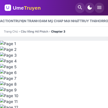
search
dark_mode
menu
ACTION
TRUYệN TRANH ĐAM Mỹ CHAP MớI NHấT
TRUY THê
HORR
Trang Chủ
Cầu Vồng Hổ Phách
Chapter 3
chevron_right
chevron_right