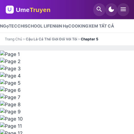
search
dark_mode
menu
NGọT
ECCHI
SCHOOL LIFE
NIêN Hạ
COOKING
XEM TẤT CẢ
Trang Chủ
Cậu Là Cả Thế Giới Đối Với Tôi
Chapter 5
chevron_right
chevron_right