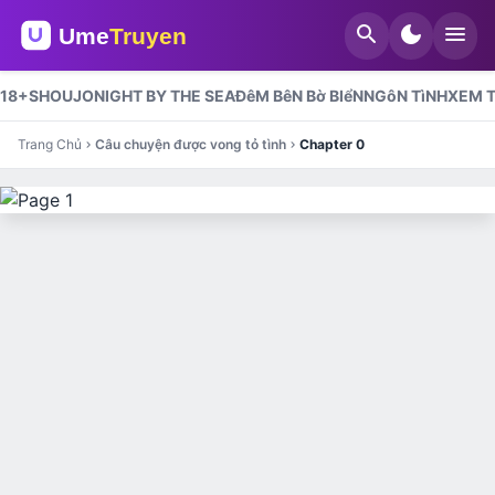
search
dark_mode
menu
18+
SHOUJO
NIGHT BY THE SEA
ĐêM BêN Bờ BIểN
NGôN TìNH
XEM T
Trang Chủ
Câu chuyện được vong tỏ tình
Chapter 0
chevron_right
chevron_right