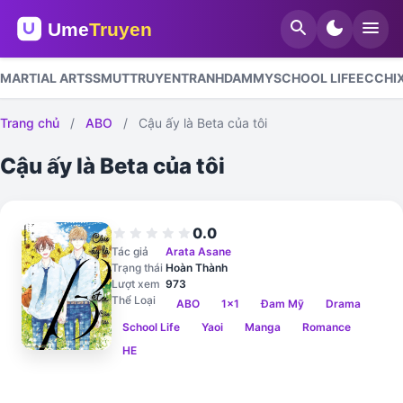
search
dark_mode
menu
MARTIAL ARTS
SMUT
TRUYENTRANHDAMMY
SCHOOL LIFE
ECCHI
Trang chủ
/
ABO
/
Cậu ấy là Beta của tôi
Cậu ấy là Beta của tôi
0.0
star
star
star
star
star
Tác giả
Arata Asane
Trạng thái
Hoàn Thành
Lượt xem
973
Thể Loại
ABO
1x1
Đam Mỹ
Drama
School Life
Yaoi
Manga
Romance
HE