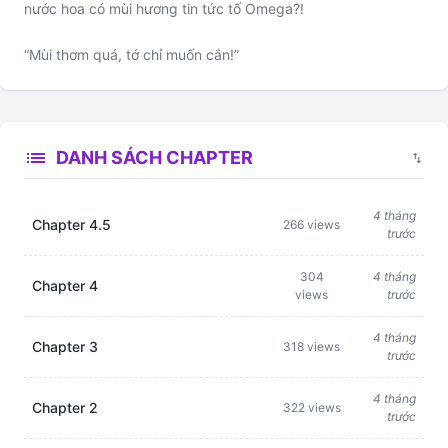
nước hoa có mùi hương tin tức tố Omega?!
“Mùi thơm quá, tớ chỉ muốn cắn!”
list
DANH SÁCH CHAPTER
swap_vert
4 tháng
Chapter 4.5
266 views
trước
304
4 tháng
Chapter 4
views
trước
4 tháng
Chapter 3
318 views
trước
4 tháng
Chapter 2
322 views
trước