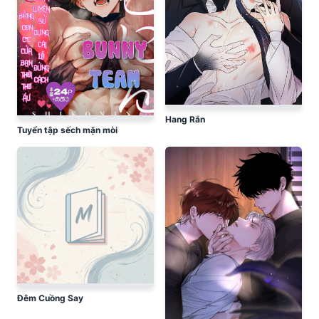
Hang Rắn
Tuyển tập sếch mặn mòi
Đêm Cuồng Say