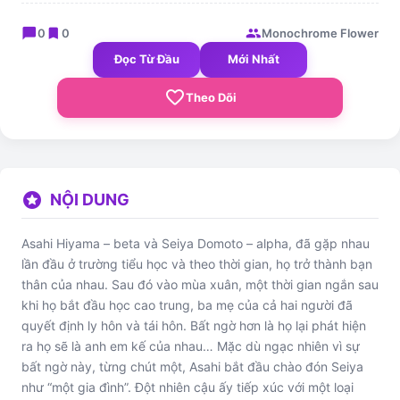
chat_bubble
bookmark
group
0
0
Monochrome Flower
Đọc Từ Đầu
Mới Nhất
favorite_border
Theo Dõi
stars
NỘI DUNG
Asahi Hiyama – beta và Seiya Domoto – alpha, đã gặp nhau
lần đầu ở trường tiểu học và theo thời gian, họ trở thành bạn
thân của nhau. Sau đó vào mùa xuân, một thời gian ngắn sau
khi họ bắt đầu học cao trung, ba mẹ của cả hai người đã
quyết định ly hôn và tái hôn. Bất ngờ hơn là họ lại phát hiện
ra họ sẽ là anh em kế của nhau… Mặc dù ngạc nhiên vì sự
bất ngờ này, từng chút một, Asahi bắt đầu chào đón Seiya
như “một gia đình”. Đột nhiên cậu ấy tiếp xúc với một loại