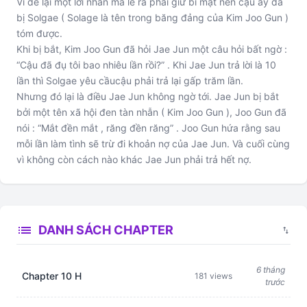
Vì để lại một lời nhắn mà lẽ ra phải giữ bí mật nên cậu ấy đã
bị Solgae ( Solage là tên trong băng đảng của Kim Joo Gun )
tóm được.
Khi bị bắt, Kim Joo Gun đã hỏi Jae Jun một câu hỏi bất ngờ :
“Cậu đã đụ tôi bao nhiêu lần rồi?” . Khi Jae Jun trả lời là 10
lần thì Solgae yêu cầucậu phải trả lại gấp trăm lần.
Nhưng đó lại là điều Jae Jun không ngờ tới. Jae Jun bị bắt
bởi một tên xã hội đen tàn nhẫn ( Kim Joo Gun ), Joo Gun đã
nói : “Mắt đền mắt , răng đền răng” . Joo Gun hứa rằng sau
mỗi lần làm tình sẽ trừ đi khoản nợ của Jae Jun. Và cuối cùng
vì không còn cách nào khác Jae Jun phải trả hết nợ.
list
DANH SÁCH CHAPTER
swap_vert
6 tháng
Chapter 10 H
181 views
trước