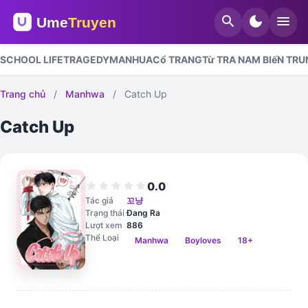
search
dark_mode
menu
SCHOOL LIFE
TRAGEDY
MANHUA
Cổ TRANG
Từ TRA NAM BIếN TR
Trang chủ
/
Manhwa
/
Catch Up
Catch Up
0.0
star
star
star
star
star
Tác giả
꼬냥
Trạng thái
Đang Ra
Lượt xem
886
Thể Loại
Manhwa
Boyloves
18+