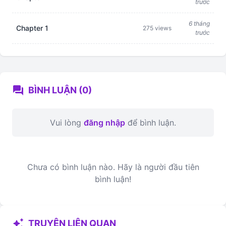
trước
6 tháng
Chapter 1
275 views
trước
forum
BÌNH LUẬN (0)
Vui lòng
đăng nhập
để bình luận.
Chưa có bình luận nào. Hãy là người đầu tiên
bình luận!
auto_awesome
TRUYỆN LIÊN QUAN