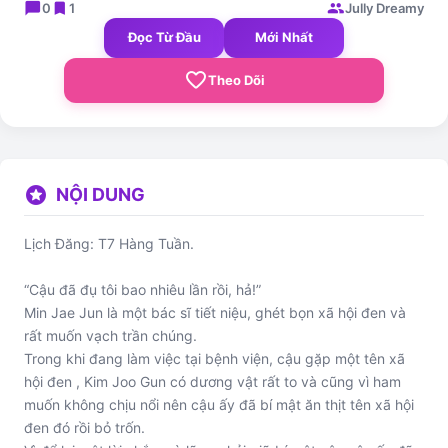
chat_bubble
bookmark
group
0
1
Jully Dreamy
Đọc Từ Đầu
Mới Nhất
favorite_border
Theo Dõi
stars
NỘI DUNG
Lịch Đăng: T7 Hàng Tuần.
“Cậu đã đụ tôi bao nhiêu lần rồi, hả!”
Min Jae Jun là một bác sĩ tiết niệu, ghét bọn xã hội đen và
rất muốn vạch trần chúng.
Trong khi đang làm việc tại bệnh viện, cậu gặp một tên xã
hội đen , Kim Joo Gun có dương vật rất to và cũng vì ham
muốn không chịu nổi nên cậu ấy đã bí mật ăn thịt tên xã hội
đen đó rồi bỏ trốn.