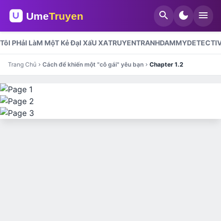
search
dark_mode
menu
TôI PHảI LàM MộT Kẻ ĐạI XấU XA
TRUYENTRANHDAMMY
DETECTI
Trang Chủ
Cách để khiến một "cô gái" yêu bạn
Chapter 1.2
chevron_right
chevron_right