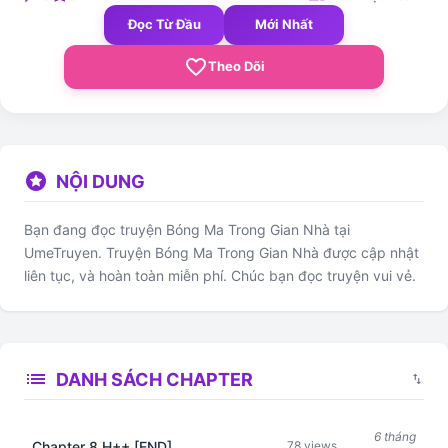
Đọc Từ Đầu
Mới Nhất
favorite_border
Theo Dõi
stars
NỘI DUNG
Bạn đang đọc truyện Bóng Ma Trong Gian Nhà tại
UmeTruyen. Truyện Bóng Ma Trong Gian Nhà được cập nhật
liên tục, và hoàn toàn miễn phí. Chúc bạn đọc truyện vui vẻ.
list
DANH SÁCH CHAPTER
swap_vert
6 tháng
Chapter 8 H++ [END]
78 views