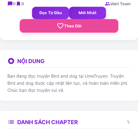
chat_bubble
bookmark
group
0
0
Vatri Team
Đọc Từ Đầu
Mới Nhất
favorite_border
Theo Dõi
stars
NỘI DUNG
Bạn đang đọc truyện Bird and dog tại UmeTruyen. Truyện
Bird and dog được cập nhật liên tục, và hoàn toàn miễn phí.
Chúc bạn đọc truyện vui vẻ.
list
DANH SÁCH CHAPTER
swap_vert